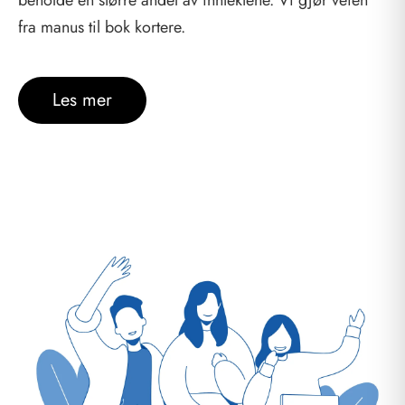
beholde en større andel av inntektene. Vi gjør veien
fra manus til bok kortere.
Les mer