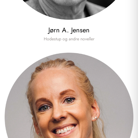
249,00 kr
249,00 kr
Jørn A. Jensen
Hodestup og andre noveller